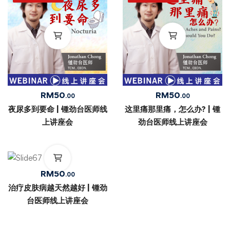
RM
50
RM
50
.00
.00
夜尿多到要命 | 锺劲台医师线
这里痛那里痛，怎么办? | 锺
上讲座会
劲台医师线上讲座会
RM
50
.00
治疗皮肤病越天然越好 | 锺劲
台医师线上讲座会