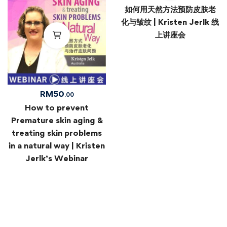
如何用天然方法预防皮肤老
化与皱纹 | Kristen Jerlk 线
上讲座会
RM
50
.00
How to prevent
Premature skin aging &
treating skin problems
in a natural way | Kristen
Jerlk’s Webinar