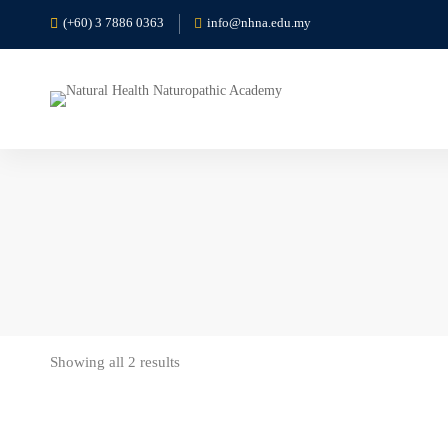
(+60) 3 7886 0363
info@nhna.edu.my
Showing all 2 results