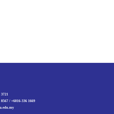
 3721
 8567 / +6016-336 1669
a.edu.my