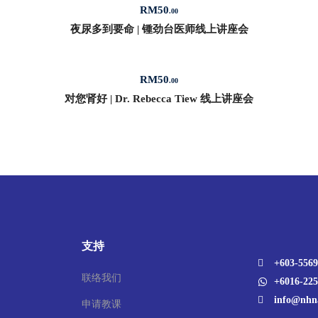
RM
50
.00
夜尿多到要命 | 锺劲台医师线上讲座会
RM
50
.00
对您肾好 | Dr. Rebecca Tiew 线上讲座会
支持
+603-5569
联络我们
+6016-225
info@nhn
申请教课