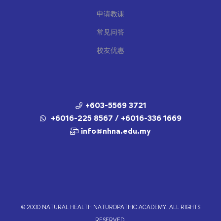
申请教课
常见问答
校友优惠
+603-5569 3721
+6016-225 8567 / +6016-336 1669
info@nhna.edu.my
© 2000 NATURAL HEALTH NATUROPATHIC ACADEMY. ALL RIGHTS
RESERVED.