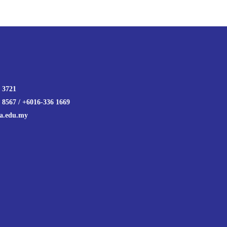
 3721
 8567 / +6016-336 1669
a.edu.my