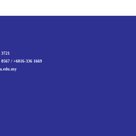
 3721
 8567 / +6016-336 1669
a.edu.my