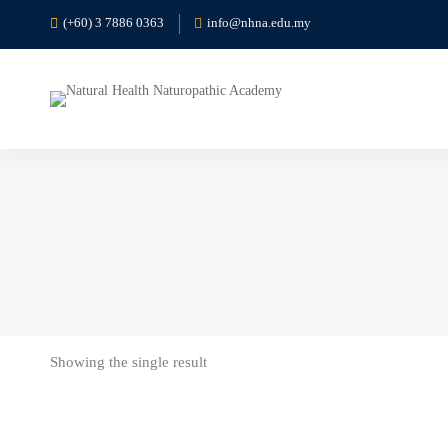
(+60) 3 7886 0363
info@nhna.edu.my
Showing the single result