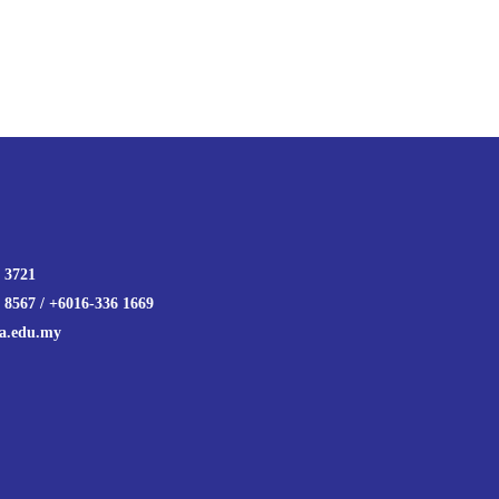
 3721
 8567 / +6016-336 1669
a.edu.my