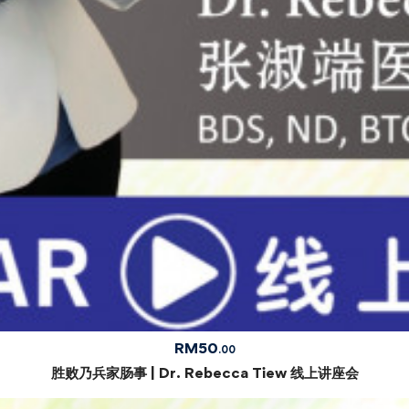
RM
50
.00
胜败乃兵家肠事 | Dr. Rebecca Tiew 线上讲座会