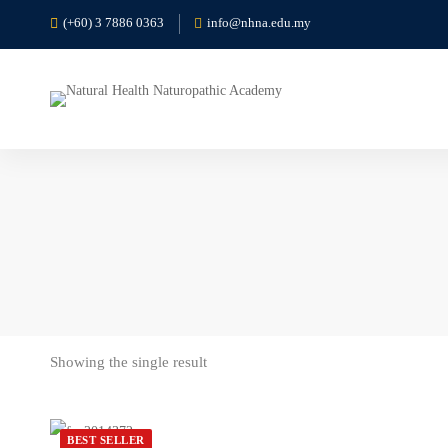
(+60) 3 7886 0363
info@nhna.edu.my
Showing the single result
BEST SELLER