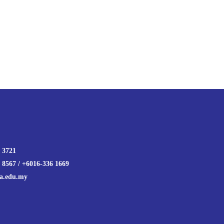
 3721
 8567 / +6016-336 1669
a.edu.my