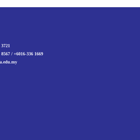
 3721
 8567 / +6016-336 1669
a.edu.my