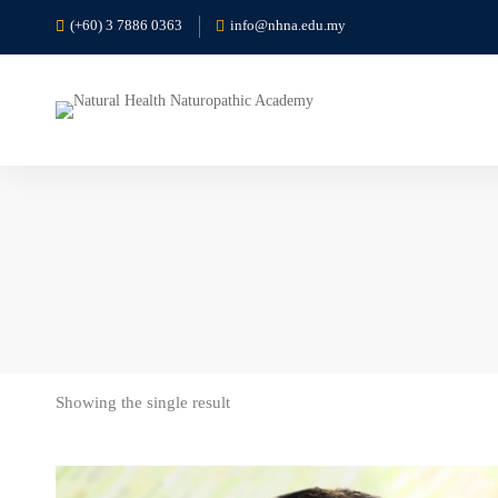
(+60) 3 7886 0363
info@nhna.edu.my
Showing the single result